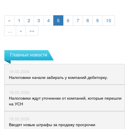
«
1
2
3
4
5
6
7
8
9
10
…
»
»»
Главные новости
18.02.2026
Налоговики начали забирать у компаний дебиторку.
18.02.2026
Налоговики ждут уточненки от компаний, которые перешли
на УСН
18.02.2026
Вводят новые штрафы за продажу просрочки