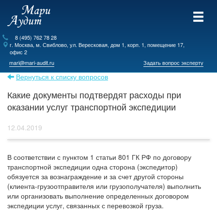
8 (495) 762 78 28
г.
Москва
, м. Свиблово,
ул. Вересковая, дом 1, корп. 1, помещение 17,
офис 2
mari@mari-audit.ru
Задать вопрос эксперту
Вернуться к списку вопросов
Какие документы подтвердят расходы при
оказании услуг транспортной экспедиции
12.04.2019
В соответствии с пунктом 1 статьи 801 ГК РФ по договору
транспортной экспедиции одна сторона (экспедитор)
обязуется за вознаграждение и за счет другой стороны
(клиента-грузоотправителя или грузополучателя) выполнить
или организовать выполнение определенных договором
экспедиции услуг, связанных с перевозкой груза.