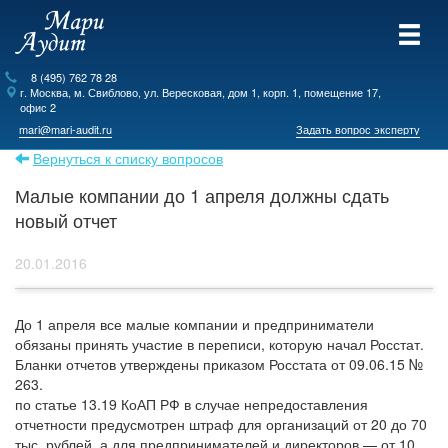
8 (495) 762 78 28
г.
Москва
, м. Свиблово,
ул. Вересковая, дом 1, корп. 1, помещение 17,
офис 2
mari@mari-audit.ru
Задать вопрос эксперту
Вернуться к списку вопросов
Малые компании до 1 апреля должны сдать
новый отчет
20.01.2016
До 1 апреля все малые компании и предприниматели
обязаны принять участие в переписи, которую начал Росстат.
Бланки отчетов утверждены приказом Росстата от 09.06.15 №
263.
по статье 13.19 КоАП РФ в случае непредоставления
отчетности предусмотрен штраф для организаций от 20 до 70
тыс. рублей, а для предпринимателей и директоров — от 10