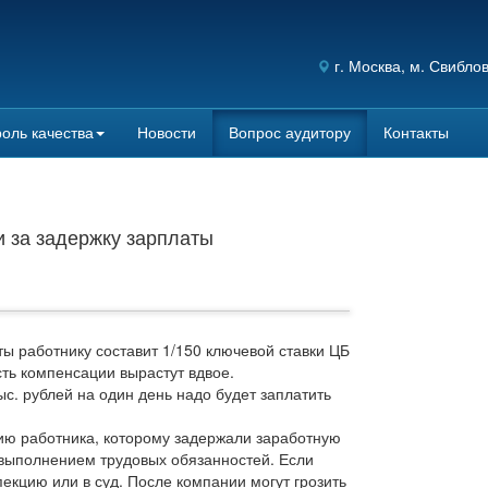
г.
Москва
, м. Свибло
оль качества
Новости
Вопрос аудитору
Контакты
и за задержку зарплаты
 работнику составит 1/150 ключевой ставки ЦБ
сть компенсации вырастут вдвое.
ыс. рублей на один день надо будет заплатить
ию работника, которому задержали заработную
 выполнением трудовых обязанностей. Если
пекцию или в суд. После компании могут грозить