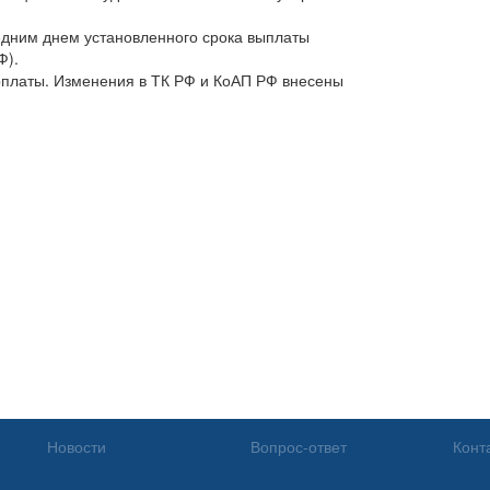
едним днем установленного срока выплаты
Ф).
арплаты. Изменения в ТК РФ и КоАП РФ внесены
Новости
Вопрос-ответ
Конт