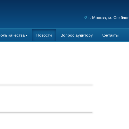
г.
Москва
, м. Свибло
оль качества
Новости
Вопрос аудитору
Контакты