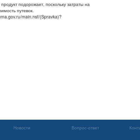
 продукт подорожает, поскольку затраты на
оимость путевок.
ma.gov.ru/main.nsf/(Spravka)?
Новости
Вопрос-ответ
Конт