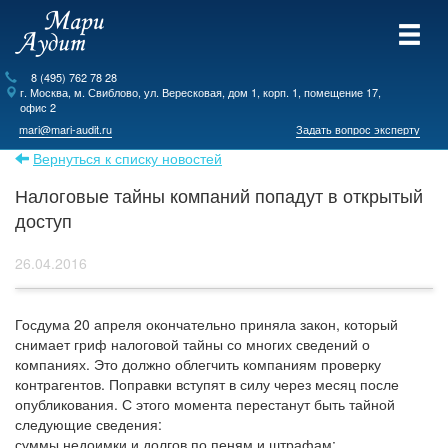
8 (495) 762 78 28
г.
Москва
, м. Свиблово,
ул. Вересковая, дом 1, корп. 1, помещение 17,
офис 2
mari@mari-audit.ru
Задать вопрос эксперту
Вернуться к списку новостей
Налоговые тайны компаний попадут в открытый
доступ
26.04.2016
Госдума 20 апреля окончательно приняла закон, который
снимает гриф налоговой тайны со многих сведений о
компаниях. Это должно облегчить компаниям проверку
контрагентов. Поправки вступят в силу через месяц после
опубликования. С этого момента перестанут быть тайной
следующие сведения:
суммы недоимки и долгов по пеням и штрафам;