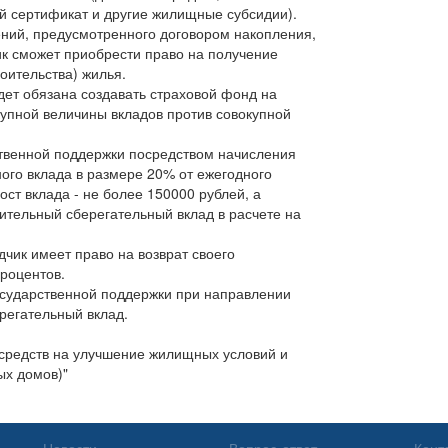
й сертификат и другие жилищные субсидии).
ний, предусмотренного договором накопления,
ик сможет приобрести право на получение
оительства) жилья.
ет обязана создавать страховой фонд на
упной величины вкладов против совокупной
.
твенной поддержки посредством начисления
ого вклада в размере 20% от ежегодного
ст вклада - не более 150000 рублей, а
ительный сберегательный вклад в расчете на
чик имеет право на возврат своего
процентов.
осударственной поддержки при направлении
регательный вклад.
 средств на улучшение жилищных условий и
ых домов)"