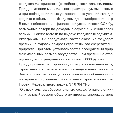
средства материнского (семейного) капитала, жилищны
При достижении минимального размера суммы накопле
и при соблюдении иных установленных условий вкладч
кредита в объеме, необходимом для приобретения (стр
В целях обеспечения финансовой устойчивости ССК буд
возможные потери по доходам в случае снижения совок
величины обязательств по выдаче кредитов вкладчикам
Вкладчикам ССК предусматривается оказание государс
премии на годовой прирост строительного сберегательн
прироста. При этом устанавливается поощряемый приро
максимальный размер государственной премии на стро
год на одного гражданина - не более 30000 рублей.
При досрочном расторжении договора накопления вклад
строительного сберегательного вклада и начисленных 
Законопроектом также устанавливаются особенности г
материнского (семейного) капитала в строительный сбе
Проект Федерального закона N 1070471-6
"О строительных сберегательных кассах (о накоплении
капитальный ремонт общего имущества многоквартирн