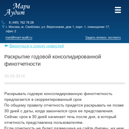
8 (495) 762 78 28
г.
Москва
, м. Свиблово,
ул. Вересковая, дом 1, корп. 1, помещение 17,
офис 2
mari@mari-audit.ru
Задать вопрос эксперту
Вернуться к списку новостей
Раскрытие годовой консолидированной
финотчетности
30.05.2016
Раскрывать годовую консолидированную финотчетность
предлагается в скорректированный срок
По общему правилу отчетность придется раскрывать не позже
30 дней с даты, когда закончился срок ее представления.
Сейчас срок в 30 дней начинает течь после дня, в который
отчетность представлена пользователям.
Если отчетность не будет размещена на сайте фирмы, на нем