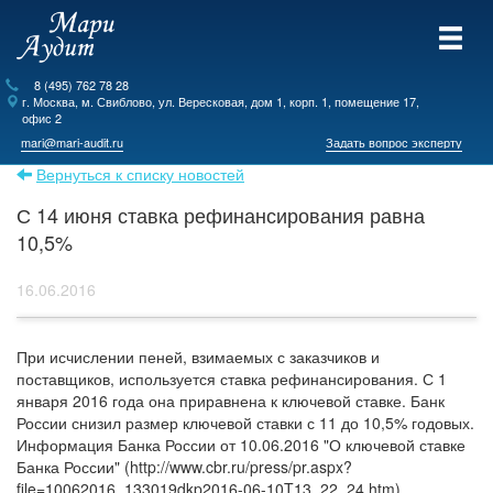
8 (495) 762 78 28
г.
Москва
, м. Свиблово,
ул. Вересковая, дом 1, корп. 1, помещение 17,
офис 2
mari@mari-audit.ru
Задать вопрос эксперту
Вернуться к списку новостей
С 14 июня ставка рефинансирования равна
10,5%
16.06.2016
При исчислении пеней, взимаемых с заказчиков и
поставщиков, используется ставка рефинансирования. С 1
января 2016 года она приравнена к ключевой ставке. Банк
России снизил размер ключевой ставки с 11 до 10,5% годовых.
Информация Банка России от 10.06.2016 "О ключевой ставке
Банка России" (http://www.cbr.ru/press/pr.aspx?
file=10062016_133019dkp2016-06-10T13_22_24.htm)