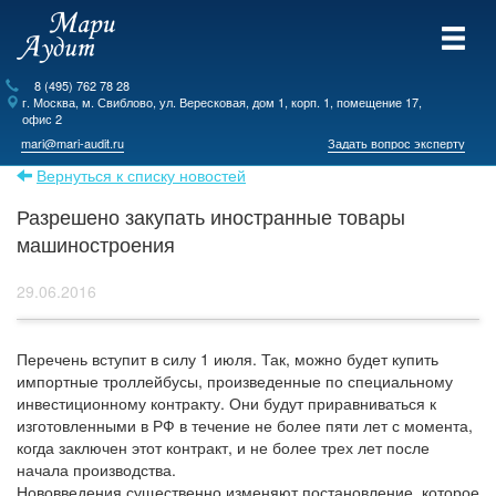
8 (495) 762 78 28
г.
Москва
, м. Свиблово,
ул. Вересковая, дом 1, корп. 1, помещение 17,
офис 2
mari@mari-audit.ru
Задать вопрос эксперту
Вернуться к списку новостей
Разрешено закупать иностранные товары
машиностроения
29.06.2016
Перечень вступит в силу 1 июля. Так, можно будет купить
импортные троллейбусы, произведенные по специальному
инвестиционному контракту. Они будут приравниваться к
изготовленными в РФ в течение не более пяти лет с момента,
когда заключен этот контракт, и не более трех лет после
начала производства.
Нововведения существенно изменяют постановление, которое