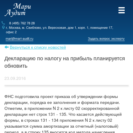
8 (495) 762 78 28
г.
Москва
, м. Свиблово,
ул. Вересковая, дом 1, корп. 1, помещение 17,
офис 2
mari@mari-audit.ru
Задать вопрос эксперту
Вернуться к списку новостей
Декларацию по налогу на прибыль планируется
обновить
23.09.2016
ФНС подготовила проект приказа об утверждении формы
декларации, порядка ее заполнения и формата передачи.
Отметим, в приложении N 2 к листу 02 скорректированной
декларации нет строк 131 - 135. Что касается действующей
формы, в строках 131 - 134 приложения N 2 к листу 02
указывается сумма амортизации за отчетный (налоговый)
период, а в строку 135 вносится код метода начисления