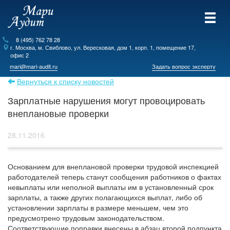
8 (495) 762 78 28
г.
Москва
, м. Свиблово,
ул. Вересковая, дом 1, корп. 1, помещение 17,
офис 2
mari@mari-audit.ru
Задать вопрос эксперту
Вернуться к списку новостей
Зарплатные нарушения могут провоцировать
внеплановые проверки
28.11.2016
Основанием для внеплановой проверки трудовой инспекцией
работодателей теперь станут сообщения работников о фактах
невыплаты или неполной выплаты им в установленный срок
зарплаты, а также других полагающихся выплат, либо об
установлении зарплаты в размере меньшем, чем это
предусмотрено трудовым законодательством.
Соответствующие поправки внесены в абзац второй подпункта