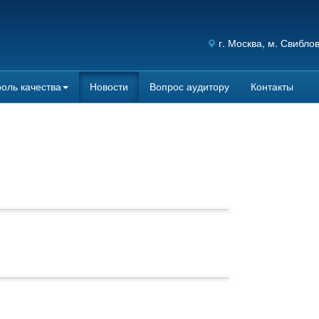
г.
Москва
, м. Свибло
оль качества
Новости
Вопрос аудитору
Контакты