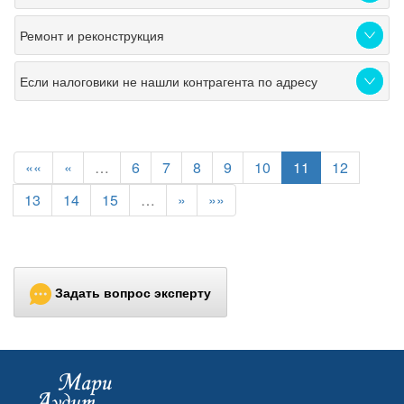
Ремонт и реконструкция
Если налоговики не нашли контрагента по адресу
««
«
…
6
7
8
9
10
11
12
13
14
15
…
»
»»
Задать вопрос эксперту