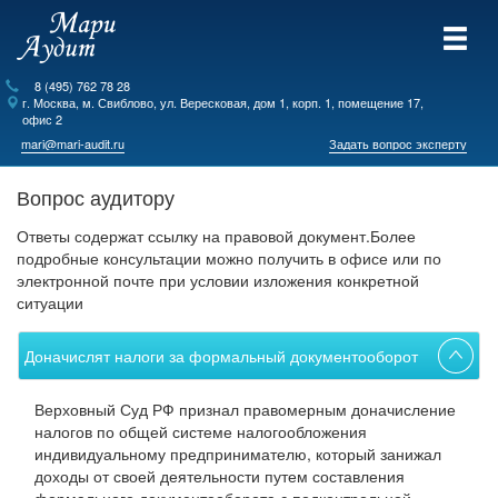
8 (495) 762 78 28
г.
Москва
, м. Свиблово,
ул. Вересковая, дом 1, корп. 1, помещение 17,
офис 2
mari@mari-audit.ru
Задать вопрос эксперту
Вопрос аудитору
Ответы содержат ссылку на правовой документ.Более
подробные консультации можно получить в офисе или по
электронной почте при условии изложения конкретной
ситуации
Доначислят налоги за формальный документооборот
Доначислят налоги за формальный документооборот
Верховный Суд РФ признал правомерным доначисление
налогов по общей системе налогообложения
индивидуальному предпринимателю, который занижал
доходы от своей деятельности путем составления