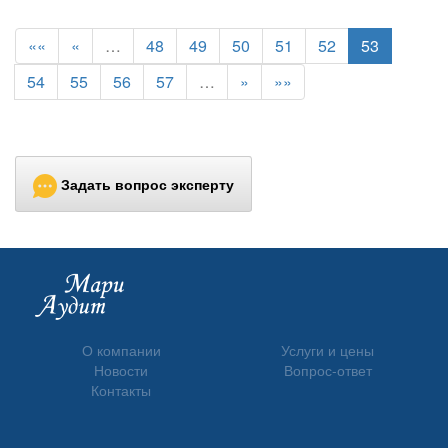
««
«
…
48
49
50
51
52
53
54
55
56
57
…
»
»»
Задать вопрос эксперту
О компании
Услуги и цены
Новости
Вопрос-ответ
Контакты