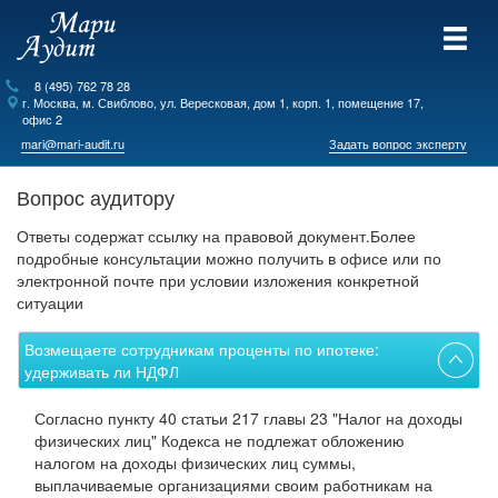
8 (495) 762 78 28
г.
Москва
, м. Свиблово,
ул. Вересковая, дом 1, корп. 1, помещение 17,
офис 2
mari@mari-audit.ru
Задать вопрос эксперту
Вопрос аудитору
Ответы содержат ссылку на правовой документ.Более
подробные консультации можно получить в офисе или по
электронной почте при условии изложения конкретной
ситуации
Возмещаете сотрудникам проценты по ипотеке:
удерживать ли НДФЛ
Возмещаете сотрудникам проценты по ипотеке: удерживать ли НДФЛ
Согласно пункту 40 статьи 217 главы 23 "Налог на доходы
физических лиц" Кодекса не подлежат обложению
налогом на доходы физических лиц суммы,
выплачиваемые организациями своим работникам на